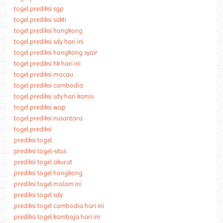
togel prediksi sgp
togel prediksi sakti
togel prediksi hongkong
togel prediksi sdy hari ini
togel prediksi hongkong syair
togel prediksi hk hari ini
togel prediksi macau
togel prediksi cambodia
togel prediksi sdy hari kamis
togel prediksi wap
togel prediksi nusantara
togel prediksi
prediksi togel
prediksi togel-situs
prediksi togel akurat
prediksi togel hongkong
prediksi togel malam ini
prediksi togel sdy
prediksi togel cambodia hari ini
prediksi togel kamboja hari ini