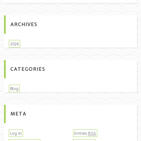
ARCHIVES
2026
CATEGORIES
Blog
META
Log in
Entries
RSS