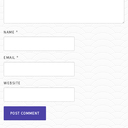
NAME
*
EMAIL
*
WEBSITE