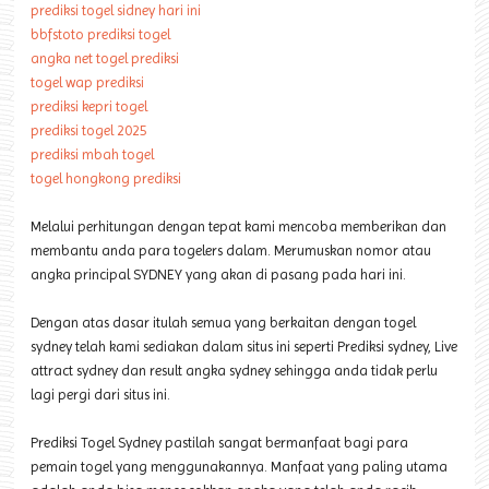
prediksi togel sidney hari ini
bbfstoto prediksi togel
angka net togel prediksi
togel wap prediksi
prediksi kepri togel
prediksi togel 2025
prediksi mbah togel
togel hongkong prediksi
Melalui perhitungan dengan tepat kami mencoba memberikan dan
membantu anda para togelers dalam. Merumuskan nomor atau
angka principal SYDNEY yang akan di pasang pada hari ini.
Dengan atas dasar itulah semua yang berkaitan dengan togel
sydney telah kami sediakan dalam situs ini seperti Prediksi sydney, Live
attract sydney dan result angka sydney sehingga anda tidak perlu
lagi pergi dari situs ini.
Prediksi Togel Sydney pastilah sangat bermanfaat bagi para
pemain togel yang menggunakannya. Manfaat yang paling utama