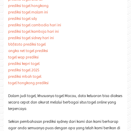
prediksi togel hongkong
prediksi togel malam ini
prediksi togel sdy
prediksi togel cambodia hari ini
prediksi togel kamboja hari ini
prediksi togel sidney hari ini
bbfstoto prediksi togel
angka net togel prediksi
togel wap prediksi
prediksi kepri togel
prediksi togel 2025
prediksi mbah togel
togel hongkong prediksi
Dalam judi togel, khususnya togel Macau, data keluaran bisa diakses
secara cepat dan akurat melalui berbagai situs togel online yang
terpercaya.
Sekian pembahasan prediksi sydney dari kami dan kami berharap
agar anda semuanya puas dengan apa yang telah kami berikan di