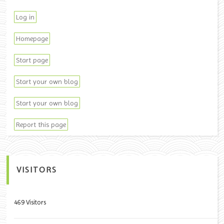
Log in
Homepage
Start page
Start your own blog
Start your own blog
Report this page
VISITORS
469 Visitors