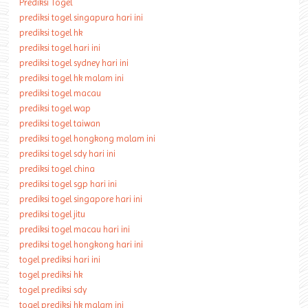
Prediksi Togel
prediksi togel singapura hari ini
prediksi togel hk
prediksi togel hari ini
prediksi togel sydney hari ini
prediksi togel hk malam ini
prediksi togel macau
prediksi togel wap
prediksi togel taiwan
prediksi togel hongkong malam ini
prediksi togel sdy hari ini
prediksi togel china
prediksi togel sgp hari ini
prediksi togel singapore hari ini
prediksi togel jitu
prediksi togel macau hari ini
prediksi togel hongkong hari ini
togel prediksi hari ini
togel prediksi hk
togel prediksi sdy
togel prediksi hk malam ini