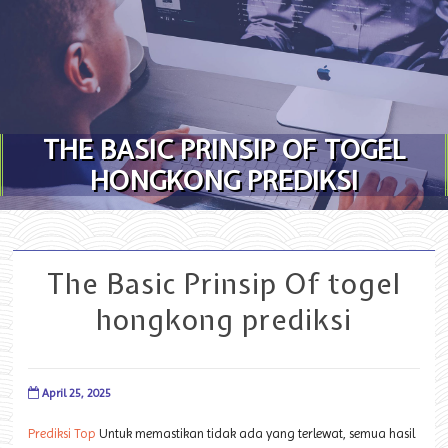
Skip to content
THE BASIC PRINSIP OF TOGEL
HONGKONG PREDIKSI
The Basic Prinsip Of togel
hongkong prediksi
April 25, 2025
Prediksi Top
Untuk memastikan tidak ada yang terlewat, semua hasil