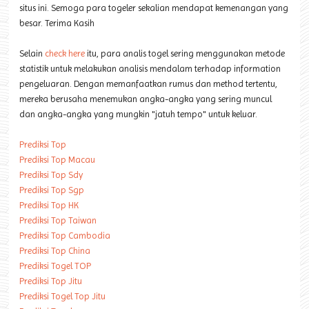
situs ini. Semoga para togeler sekalian mendapat kemenangan yang
besar. Terima Kasih
Selain
check here
itu, para analis togel sering menggunakan metode
statistik untuk melakukan analisis mendalam terhadap information
pengeluaran. Dengan memanfaatkan rumus dan method tertentu,
mereka berusaha menemukan angka-angka yang sering muncul
dan angka-angka yang mungkin "jatuh tempo" untuk keluar.
Prediksi Top
Prediksi Top Macau
Prediksi Top Sdy
Prediksi Top Sgp
Prediksi Top HK
Prediksi Top Taiwan
Prediksi Top Cambodia
Prediksi Top China
Prediksi Togel TOP
Prediksi Top Jitu
Prediksi Togel Top Jitu