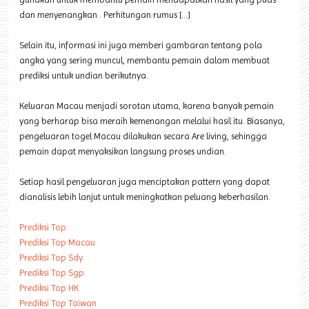
dan menyenangkan . Perhitungan rumus […]
Selain itu, informasi ini juga memberi gambaran tentang pola
angka yang sering muncul, membantu pemain dalam membuat
prediksi untuk undian berikutnya.
Keluaran Macau menjadi sorotan utama, karena banyak pemain
yang berharap bisa meraih kemenangan melalui hasil itu. Biasanya,
pengeluaran togel Macau dilakukan secara Are living, sehingga
pemain dapat menyaksikan langsung proses undian.
Setiap hasil pengeluaran juga menciptakan pattern yang dapat
dianalisis lebih lanjut untuk meningkatkan peluang keberhasilan.
Prediksi Top
Prediksi Top Macau
Prediksi Top Sdy
Prediksi Top Sgp
Prediksi Top HK
Prediksi Top Taiwan