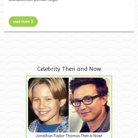
read more
Celebrity Then and Now
Jonathan Taylor Thomas Then & Now!